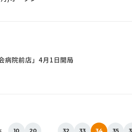
会病院前店」4月1日開局
<
10
20
32
33
34
35
3