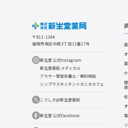
〒811-1364
福岡市南区中尾3丁目12番17号
薬
オ
新生堂 公式Instagram
薬
新生堂薬局 メディカル
か
アラサー管理栄養士／無料相談
健
シンプラスキッチン×タニタカフェ
連
処
こうしき@新生堂薬局
オ
電
新生堂 公式Facebook
リ