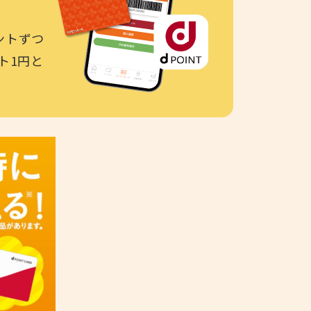
ントずつ
ト1円と