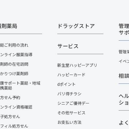
調剤薬局
ドラッグストア
管
サ
局ご利用の流れ
サービス
管理
ンライン服薬指導
イベ
剤師の在宅訪問
新生堂ハッピーアプリ
かりつけ薬剤師
ハッピーカード​
相
康サポート薬局・地域
dポイント
携薬局
バリ得チラシ
ヘ
方せん予約
シ
シニアご優待デー
ンライン資格確認
その他サービス​
子処方せん
よ
お支払い方法
フィル処方せん