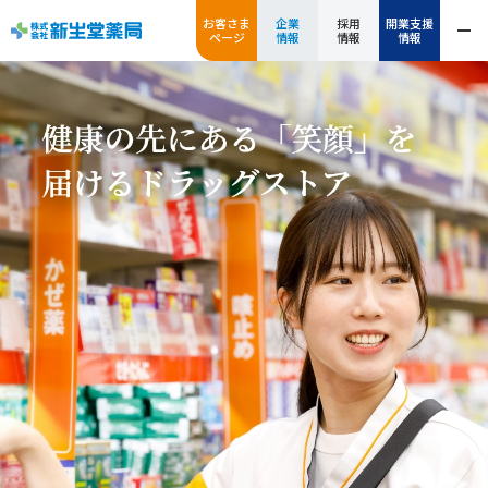
お客さま
企業
採用
開業支援
ページ
情報
情報
情報