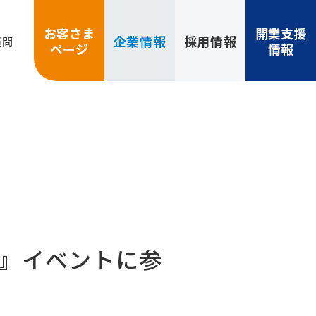
お客さま
開業支援
企業
情報
採用
情報
質問
ページ
情報
グ』イベントに参