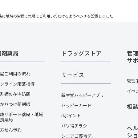
尾店に地域の皆様に気軽にご利用いただけるようベンチを設置しました
調剤薬局
ドラッグストア
管
サ
局ご利用の流れ
サービス
管理
ンライン服薬指導
イベ
剤師の在宅訪問
新生堂ハッピーアプリ
かりつけ薬剤師
ハッピーカード​
相
康サポート薬局・地域
dポイント
携薬局
バリ得チラシ
ヘ
方せん予約
シ
シニアご優待デー