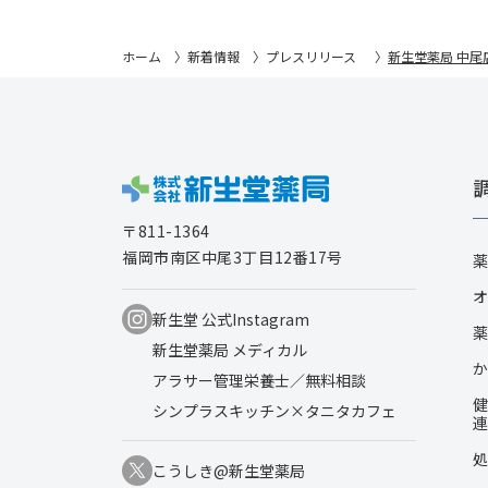
ホーム
新着情報
プレスリリース
新生堂薬局 中
〒811-1364
福岡市南区中尾3丁目12番17号
薬
オ
新生堂 公式Instagram
薬
新生堂薬局 メディカル
か
アラサー管理栄養士／無料相談
健
シンプラスキッチン×タニタカフェ
連
処
こうしき@新生堂薬局