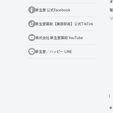
オ
電
新生堂 公式Facebook
リ
新生堂薬局【美容部員】公式TikTok
株式会社 新生堂薬局 YouTube
新生堂／ハッピー LINE
© 