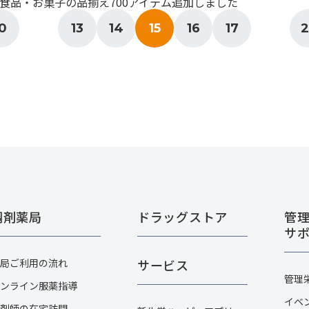
食品・お菓子の品揃え700アイテム追加しました
0
13
14
15
16
17
2
調剤薬局
ドラッグストア
管
サ
局ご利用の流れ
サービス
管理
ンライン服薬指導
イベ
剤師の在宅訪問