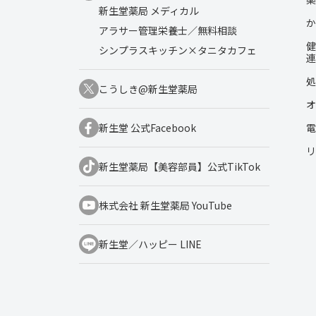
新生堂薬局 メディカル
か
アラサー管理栄養士／無料相談
健
シンプラスキッチン×タニタカフェ
連
処
こうしき@新生堂薬局
オ
電
新生堂 公式Facebook
リ
新生堂薬局【美容部員】公式TikTok
株式会社 新生堂薬局 YouTube
新生堂／ハッピー LINE