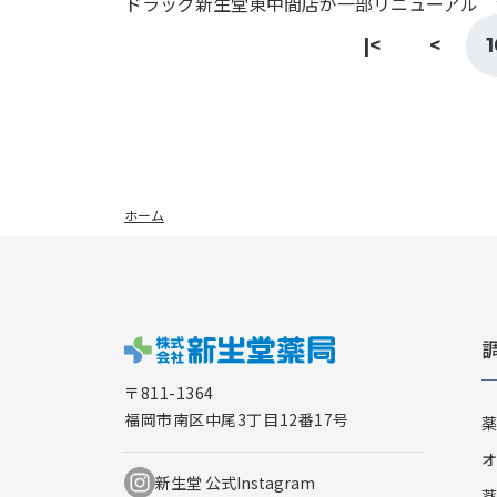
ドラッグ新生堂東中間店が一部リニューアル 
|<
<
1
ホーム
〒811-1364
福岡市南区中尾3丁目12番17号
薬
オ
新生堂 公式Instagram
薬