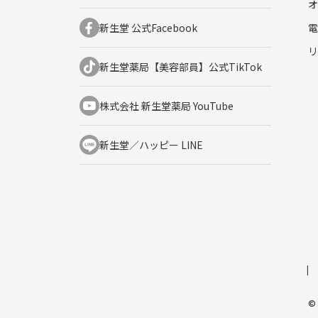
オ
電
新生堂 公式Facebook
リ
新生堂薬局【美容部員】公式TikTok
株式会社 新生堂薬局 YouTube
新生堂／ハッピー LINE
© 