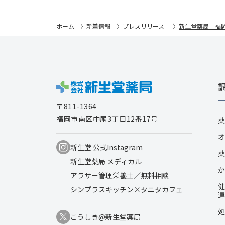
ホーム
新着情報
プレスリリース
新生堂薬局「福
〒811-1364
福岡市南区中尾3丁目12番17号
薬
オ
新生堂 公式Instagram
薬
新生堂薬局 メディカル
か
アラサー管理栄養士／無料相談
健
シンプラスキッチン×タニタカフェ
連
処
こうしき@新生堂薬局