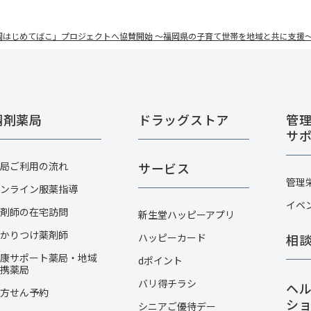
岡はじめてばこ」プロジェクトへ協賛開始 ～福岡県の子育て世帯を地域と共に支援
調剤薬局
ドラッグストア
管
サ
局ご利用の流れ
サービス
管理
ンライン服薬指導
イベ
剤師の在宅訪問
新生堂ハッピーアプリ
かりつけ薬剤師
ハッピーカード​
相
康サポート薬局・地域
dポイント
携薬局
バリ得チラシ
ヘ
方せん予約
シ
シニアご優待デー