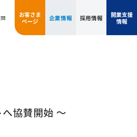
お客さま
開業支援
企業
情報
採用
情報
質問
ページ
情報
へ協賛開始 ～