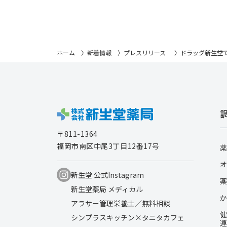
ホーム
新着情報
プレスリリース
ドラッグ新生堂で
〒811-1364
福岡市南区中尾3丁目12番17号
薬
オ
新生堂 公式Instagram
薬
新生堂薬局 メディカル
か
アラサー管理栄養士／無料相談
健
シンプラスキッチン×タニタカフェ
連