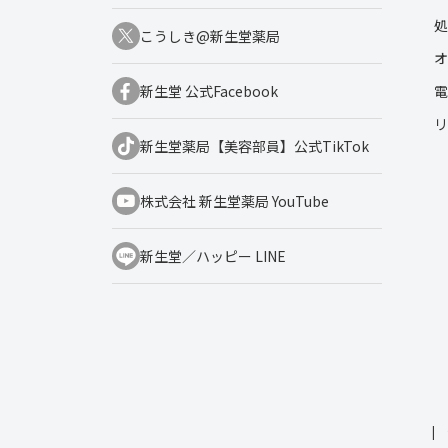
処
こうしき@新生堂薬局
オ
電
新生堂 公式Facebook
リ
新生堂薬局【美容部員】公式TikTok
株式会社 新生堂薬局 YouTube
新生堂／ハッピー LINE