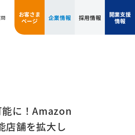
お客さま
開業支援
企業
情報
採用
情報
質問
ページ
情報
能に！Amazon
可能店舗を拡大し